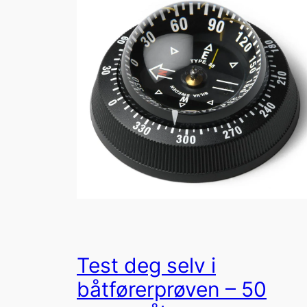
Test deg selv i
båtførerprøven – 50