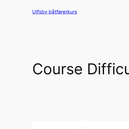
Hopp
Ulfsby båtførerkurs
til
innhold
Course Diffic