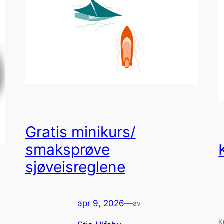
Gratis minikurs/
smaksprøve
sjøveisreglene
apr 9, 2026
—
av
K