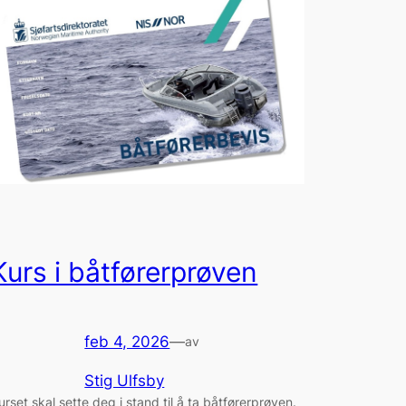
Kurs i båtførerprøven
feb 4, 2026
—
av
Stig Ulfsby
urset skal sette deg i stand til å ta båtførerprøven.