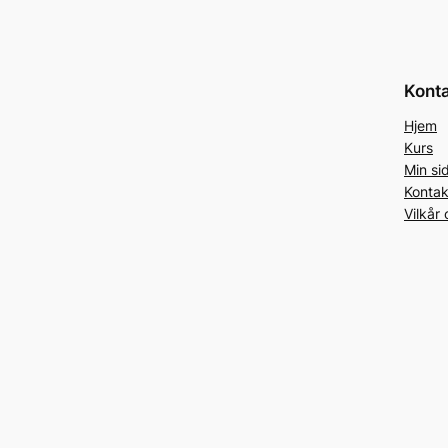
Konta
Hjem
Kurs
Min si
Kontak
Vilkår