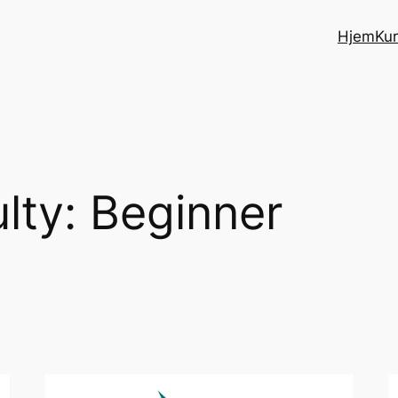
Hjem
Ku
ulty:
Beginner