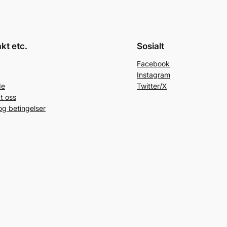
kt etc.
Sosialt
Facebook
Instagram
de
Twitter/X
t oss
 og betingelser