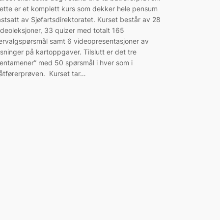
ette er et komplett kurs som dekker hele pensum
astsatt av Sjøfartsdirektoratet. Kurset består av 28
ideoleksjoner, 33 quizer med totalt 165
lervalgspørsmål samt 6 videopresentasjoner av
øsninger på kartoppgaver. Tilslutt er det tre
tentamener” med 50 spørsmål i hver som i
åtførerprøven. Kurset tar…