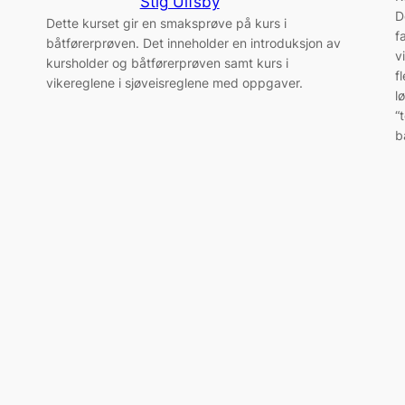
Stig Ulfsby
D
Dette kurset gir en smaksprøve på kurs i
f
båtførerprøven. Det inneholder en introduksjon av
v
kursholder og båtførerprøven samt kurs i
f
vikereglene i sjøveisreglene med oppgaver.
l
“
b